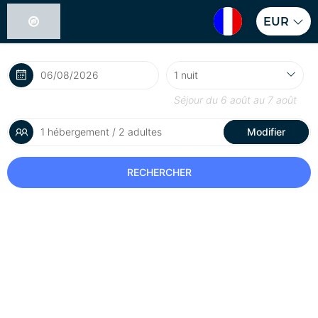
EUR
Séjour du
6 août
au
7 août
1 hébergement / 2 adultes
Modifier